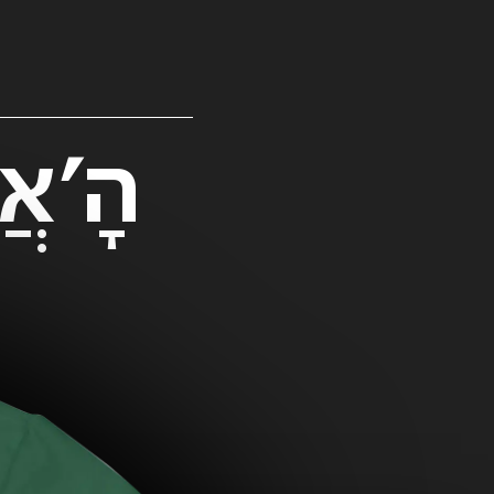
הָ'א
ענבל
רות // ליליין
חולצת הכל
למוטר //
- L, גזרה
בלב - XXL
 קיץ קשה
רגילה - צבע
89.00
₪
- M,
פסטיבל תפילה
139.00
לבן
99.00
₪
לאני - רביעי
וברסייז
ADD
+
22.10
ADD
+
ADD
+