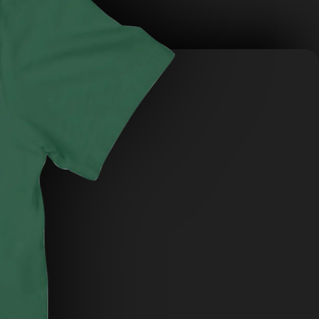
108.00
₪
ADD
+