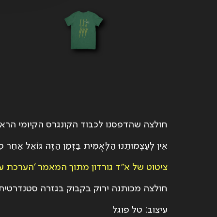
חולצה שהדפסנו לכבוד הקונגרס הקיומי הראש
אֵין לְעַצְמוּתֵנוּ הַלְּאֻמִּית בַּזְּמַן הַזֶּה גּוֹאֵל אַחֵר מ
ציטוט של א״ד גורדון מתוך המאמר ׳הערכת עצ
חולצה מכותנה ירוק בקבוק בגזרה סטנדרטית
עיצוב: טל פוגל