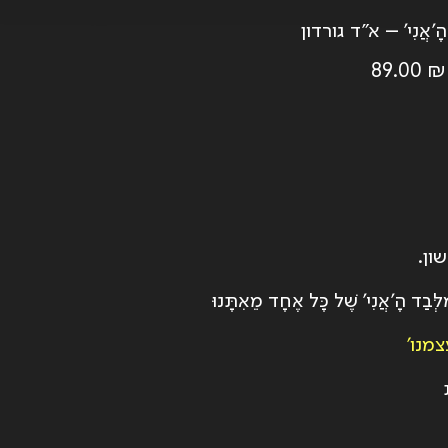
הָ'אֲנִי' – א״ד גורדון
89.00
₪
ון.
ִלְּבַד הָ'אֲנִי' שֶׁל כָּל אֶחָד מֵאִתָּנוּ
מנו׳