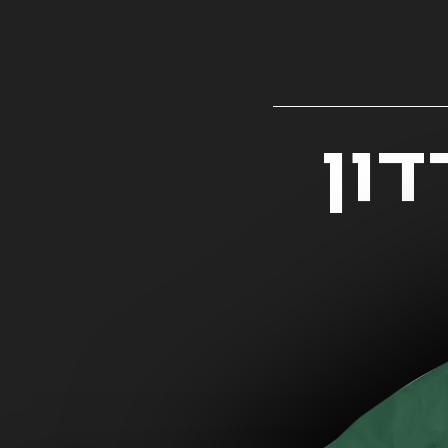
רדון
רות // ליליין
רות // ליליין
י' - א״ד
- M, גזרה
XXL
99.00
₪
רגילה - צבע
89.0
גיליון 7
לבן
ADD
+
99.00
₪
49.00
₪
AD