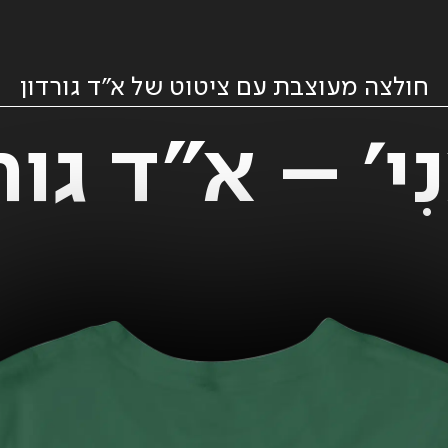
חולצה מעוצבת עם ציטוט של א״ד גורדון
ֲנִי' – א״ד גו
ענבל
רות // ליליין
דמי טיפול
הָ'אֲנִ
פרלמוטר //
- XL, גזרה
בהחזרה
גורדון - 
זהו קיץ קשה
רגילה - צבע
0.00
₪
0
₪
89.00
₪
לבן
99.00
₪
ADD
+
D
+
ADD
+
ADD
+