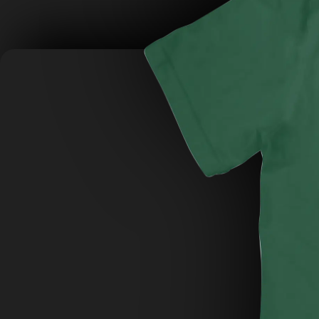
ADD
+
ADD
+