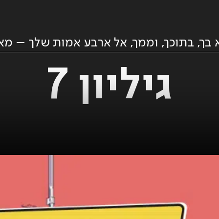
בך, בתוכך, וממך, אל ארבע אמות שלך – מא
גיליון 7
מאיר
1901 //
אריאל //
ליליין
בשביל
89.00
₪
לעשן
89.00
₪
ADD
+
ADD
+