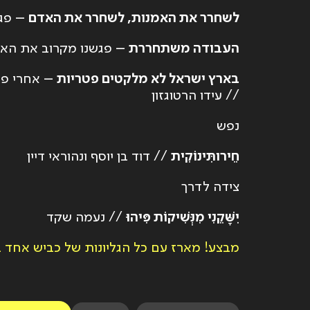
לשחרר את האמנות, לשחרר את האדם
– פגי
העבודה משתחררת
– פגשנו מקרוב את האנש
בארץ ישראל לא מלקטים פטריות
– אחרי פרי
// עידו הרטוגזון
נפש
חֵירותִּינוֹקִית
// דוד בן יוסף ונהוראי דיין
צידה לדרך
יִשָּׁקֵנִי מִנְּשִׁיקוֹת פִּיהוּ
// נעמה שקד
מבצע! מארז עם כל הגליונות של כביש אחד ב149 ש״ח בלבד. נותרו מארזים אחרוני