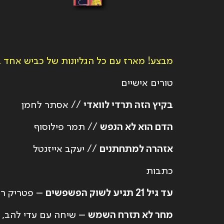
מבצע! מארז עם כל הגליונות של כביש אחד ב149 ש״ח בלבד. נותרו מארזים אחרוני
טורים אישיים
בקיץ הזה תרדי לוואדי
// אסתר לחמן
הדם הוא לא הנפש
// תמר פילוסוף
אזהרה למתחתנים
// יעקב אייזנטל
כתבות
עד גיל 21 תגיע לשוק הפשפשים
– פטריק רי
מחר לא תזרח השמש
– שיחה עם עדי להב, מ