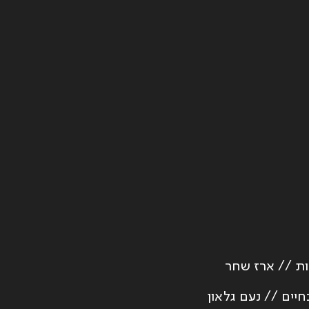
ות // ארז שחר
יים // נעם גלאון