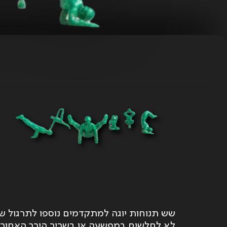
שש תנוחות יוגה למתקדמים נוספו לתרגול ש
לא לחלשים במפשעה או בשריר הירך האחורי,