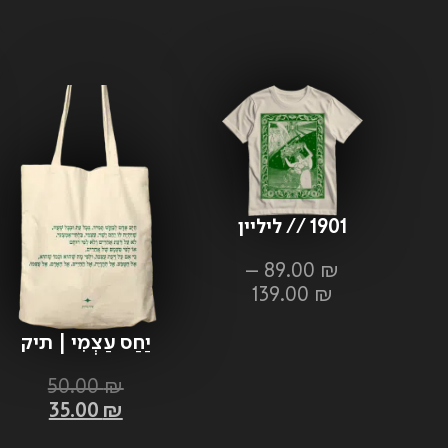
1901 // ליליין
–
89.00
₪
139.00
₪
יַחַס עַצְמִי | תיק
בד
50.00
₪
35.00
₪