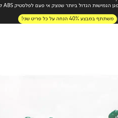
הגמישות הגדול ביותר שנוצק אי פעם לפלסטיק ABS קשיח.
משתתף במבצע 40% הנחה על כל פריט שני!