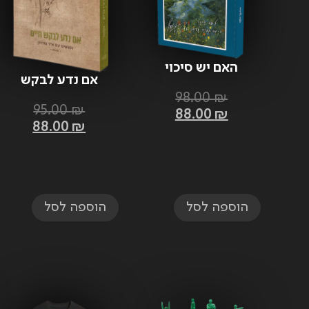
האם יש סיכוי
אם נדע לבקש
לאהבה? – דוד בן
חיים – נפגשים
98.00
₪
יוסף
95.00
₪
עם א״ד גורדון
88.00
₪
88.00
₪
הוספה לסל
הוספה לסל