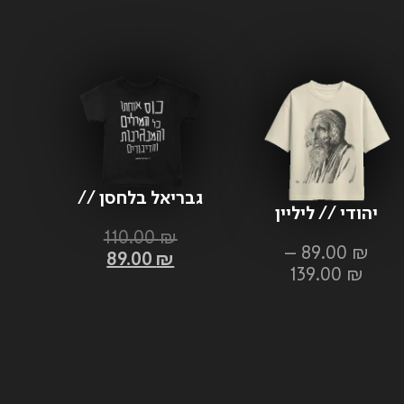
גבריאל בלחסן //
יהודי // ליליין
כוס אוחתו כל
110.00
₪
המילים
–
89.00
₪
89.00
₪
והמנגינות
139.00
₪
והדיבורים