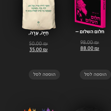
חלום השלום –
חַיָּה, עֵרָה,
דוד בן יוסף –
מִתְבּוֹנֶנֶת
98.00
₪
מהדורה חדשה
50.00
₪
וּמְבַקֶּשֶׁת
88.00
₪
35.00
₪
הוספה לסל
הוספה לסל