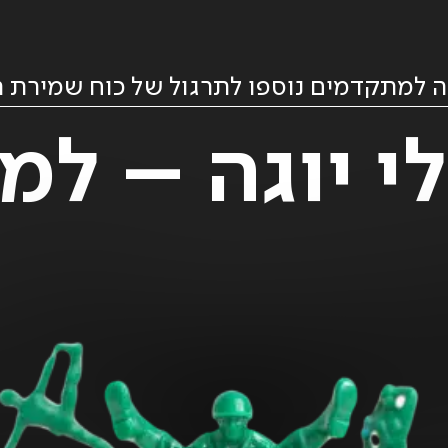
ה למתקדמים נוספו לתרגול של כוח שמירת ה
מאיר
1901 //
אריאל //
ליליין
בשביל
89.00
₪
לעשן
89.00
₪
ADD
+
ADD
+