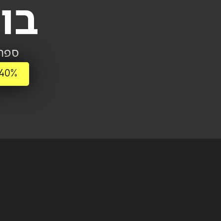
בו
ספרי
40% הנחה על כל פריט שני + משלוח חינם ברכישה מעל 