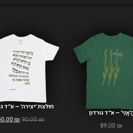
חולצת ׳יצירה׳ – א״ד גו
ָ'אֲנִי' – א״ד גורדון
(עותקים אחרונים)
50.00
₪
90.00
₪
89.00
₪