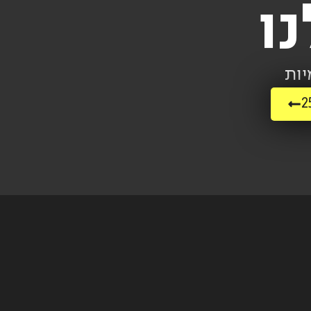
ו
יות