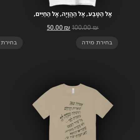
אֶל הַטֶּבַע, אֶל הַהֲוָיָה, אֶל הַחַיִּים,
אֶל הָאָדָם – חולצה (עותקים
50.00
₪
100.00
₪
אחרונים)
בחירת מידה
בחירת 