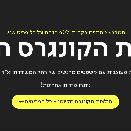
המבצע מסתיים בקרוב: 40% הנחה על כל פריט שני!
 הקונגרס ה
 מעוצבות עם משפטים מרגשים של רחל המשוררת וא״ד גו
נותרו מידות אחרונות!
ענבל
אברהם
חולצות הקונגרס הקיומי - כל הפריטים
פרלמוטר
// ליליין
// זהו
- XL,
קיץ קשה
89.00
₪
אוברסייז
- M,
139.00
₪
גזרה
ADD
+
ADD
+
רגילה