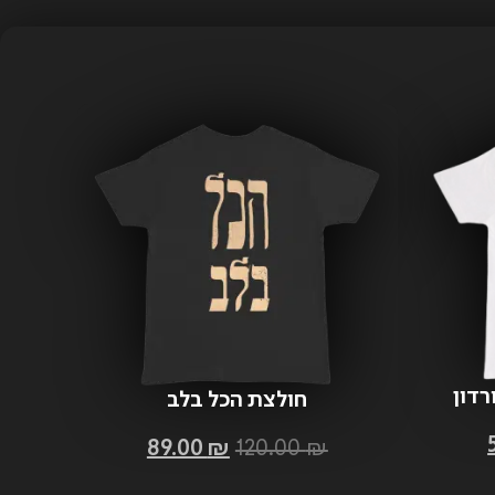
רדון
חולצת הכל בלב
89.00
₪
120.00
₪